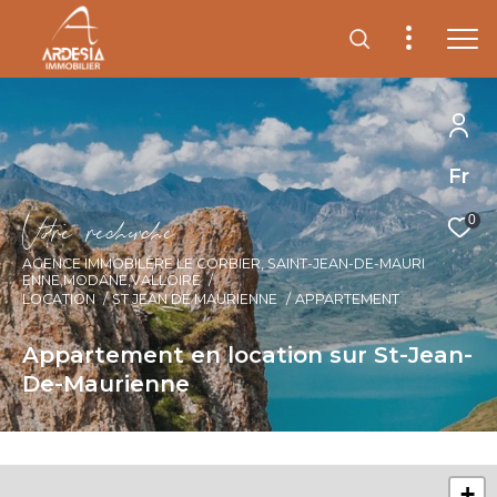
Fr
V
o
r
e
r
e
c
e
c
e
0
AGENCE IMMOBILÈRE LE CORBIER, SAINT-JEAN-DE-MAURI
ENNE,MODANE,VALLOIRE
LOCATION
ST JEAN DE MAURIENNE
APPARTEMENT
Appartement en location sur St-Jean-
De-Maurienne
+