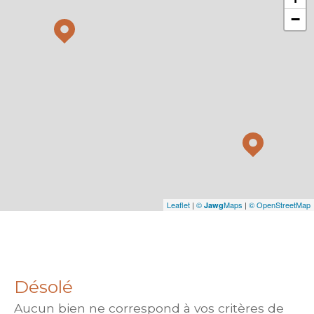
−
Leaflet
|
©
Maps
|
© OpenStreetMap
Jawg
Désolé
Aucun bien ne correspond à vos critères de