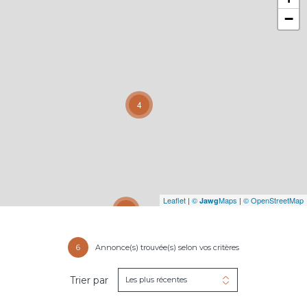
−
4
Leaflet
|
©
Maps
|
© OpenStreetMap
Jawg
31
6
Annonce(s) trouvée(s) selon vos critères
Trier par
Les plus récentes