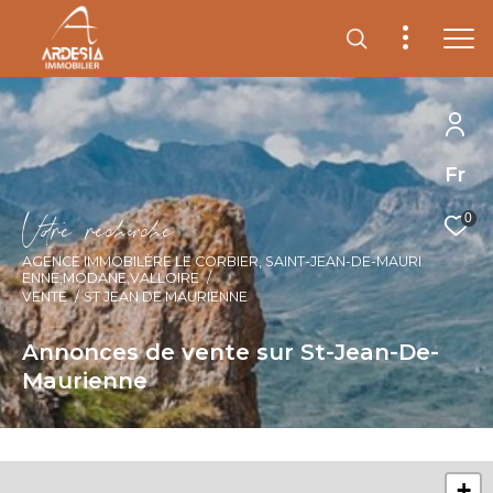
Fr
V
o
r
e
r
e
c
e
c
e
0
AGENCE IMMOBILÈRE LE CORBIER, SAINT-JEAN-DE-MAURI
ENNE,MODANE,VALLOIRE
VENTE
ST JEAN DE MAURIENNE
Annonces de vente sur St-Jean-De-
Maurienne
+