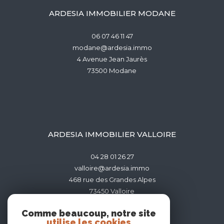
ARDESIA IMMOBILIER MODANE
06 07 46 11 47
modane@ardesia.immo
4 Avenue Jean Jaurès
73500
modane
ARDESIA IMMOBILIER VALLOIRE
04 28 01 26 27
valloire@ardesia.immo
468 rue des Grandes Alpes
73450
valloire
Comme beaucoup, notre site
utilise les cookies