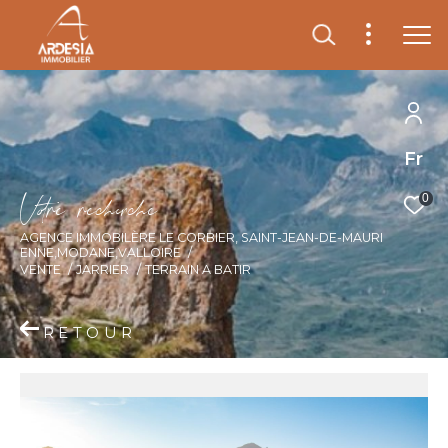
Fr
V
o
r
e
r
e
c
e
c
e
0
AGENCE IMMOBILÈRE LE CORBIER, SAINT-JEAN-DE-MAURI
ENNE,MODANE,VALLOIRE
VENTE
JARRIER
TERRAIN A BATIR
RETOUR