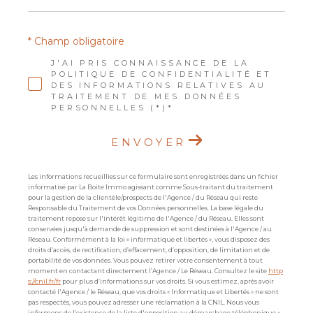
* Champ obligatoire
J'AI PRIS CONNAISSANCE DE LA
POLITIQUE DE CONFIDENTIALITÉ ET
DES INFORMATIONS RELATIVES AU
TRAITEMENT DE MES DONNÉES
PERSONNELLES (*)*
ENVOYER
Les informations recueillies sur ce formulaire sont enregistrées dans un fichier
informatisé par La Boite Immo agissant comme Sous-traitant du traitement
pour la gestion de la clientèle/prospects de l'Agence / du Réseau qui reste
Responsable du Traitement de vos Données personnelles. La base légale du
traitement repose sur l'intérêt légitime de l'Agence / du Réseau. Elles sont
conservées jusqu'à demande de suppression et sont destinées à l'Agence / au
Réseau. Conformément à la loi « informatique et libertés », vous disposez des
droits d’accès, de rectification, d’effacement, d’opposition, de limitation et de
portabilité de vos données. Vous pouvez retirer votre consentement à tout
moment en contactant directement l’Agence / Le Réseau. Consultez le site
http
s://cnil.fr/fr
pour plus d’informations sur vos droits. Si vous estimez, après avoir
contacté l'Agence / le Réseau, que vos droits « Informatique et Libertés » ne sont
pas respectés, vous pouvez adresser une réclamation à la CNIL. Nous vous
informons de l’existence de la liste d'opposition au démarchage téléphonique «