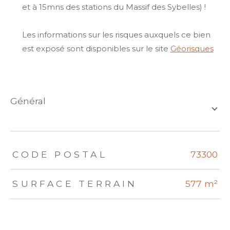
et à 15mns des stations du Massif des Sybelles) !
Les informations sur les risques auxquels ce bien
est exposé sont disponibles sur le site
Géorisques
général
TRAD_ZEPHYR_Caracteristique
TRAD_ZEPHYR_Valeurs
CODE POSTAL
73300
SURFACE TERRAIN
577 m²