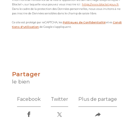
Bloctel », sur laquelle vous pouvez vous inscrire ici :
https://www.bloctel.gouv.fr
.
Dans le cadre de la protection des Données personnelles, nous vous invitons à ne
pas inscrire de Données sensibles dans le champ de saisie libre.
Ce site est protégé par reCAPTCHA, les
Politiques de Confidentialité
et es
Condi
tions d'utilisation
de Google s'appliquent.
partager
le bien
Facebook
Twitter
Plus de partage