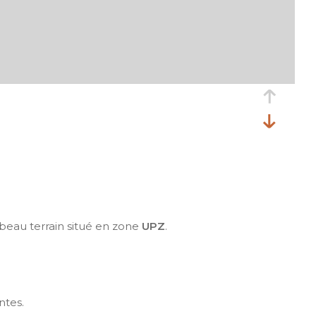
beau terrain situé en zone
UPZ
.
ntes.