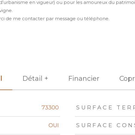
d’urbanisme en vigueur) ou pour les amoureux du patrimoine
vigne.
merci de me contacter par message ou téléphone.
l
Détail +
Financier
Copr
eurs
73300
SURFACE TER
OUI
SURFACE CON