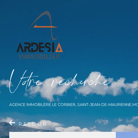
V
o
r
e
r
e
c
e
c
e
AGENCE IMMOBILÈRE LE CORBIER, SAINT-JEAN-DE-MAURIENNE,M
RETOUR