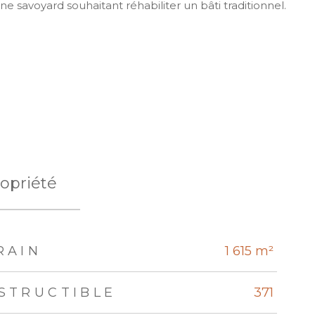
 savoyard souhaitant réhabiliter un bâti traditionnel.
opriété
RAIN
1 615 m²
STRUCTIBLE
371