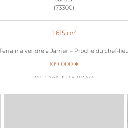
(73300)
1 615 m²
Terrain à vendre à Jarrier – Proche du chef-lie
109 000 €
REF : VAVTE240003474