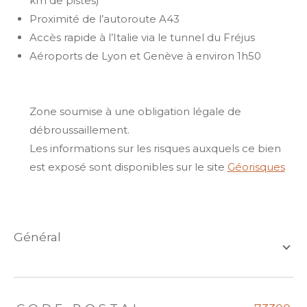
km de pistes)
Proximité de l’autoroute A43
Accès rapide à l’Italie via le tunnel du Fréjus
Aéroports de Lyon et Genève à environ 1h50
Zone soumise à une obligation légale de
débroussaillement.
Les informations sur les risques auxquels ce bien
est exposé sont disponibles sur le site
Géorisques
général
TRAD_ZEPHYR_Caracteristique
TRAD_ZEPHYR_Valeurs