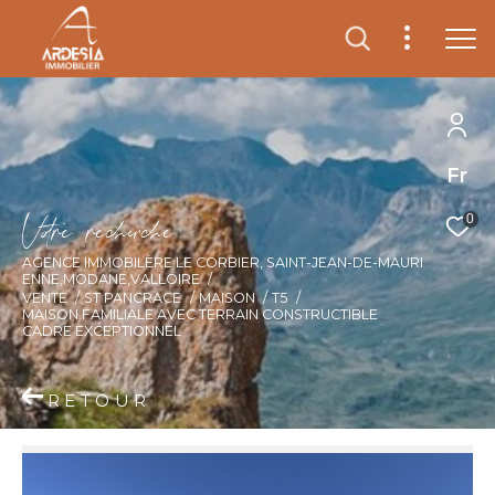
Fr
V
o
r
e
r
e
c
e
c
e
0
AGENCE IMMOBILÈRE LE CORBIER, SAINT-JEAN-DE-MAURI
ENNE,MODANE,VALLOIRE
VENTE
ST PANCRACE
MAISON
T5
MAISON FAMILIALE AVEC TERRAIN CONSTRUCTIBLE
CADRE EXCEPTIONNEL
RETOUR