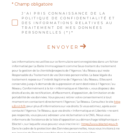
* Champ obligatoire
J'AI PRIS CONNAISSANCE DE LA
POLITIQUE DE CONFIDENTIALITÉ ET
DES INFORMATIONS RELATIVES AU
TRAITEMENT DE MES DONNÉES
PERSONNELLES (*)*
ENVOYER
Les informations recueillies sur ce formulaire sont enregistrées dans un fichier
informatisé par La Boite Immo agissant comme Sous-traitant du traitement
pour la gestion de la clientèle/prospects de l'Agence / du Réseau qui reste
Responsable du Traitement de vos Données personnelles. La base légale du
traitement repose sur l'intérêt légitime de l'Agence / du Réseau. Elles sont
conservées jusqu'à demande de suppression et sont destinées à l'Agence / au
Réseau. Conformément à la loi « informatique et libertés », vous disposez des
droits d’accès, de rectification, d’effacement, d’opposition, de limitation et de
portabilité de vos données. Vous pouvez retirer votre consentement à tout
moment en contactant directement l’Agence / Le Réseau. Consultez le site
http
s://cnil.fr/fr
pour plus d’informations sur vos droits. Si vous estimez, après avoir
contacté l'Agence / le Réseau, que vos droits « Informatique et Libertés » ne sont
pas respectés, vous pouvez adresser une réclamation à la CNIL. Nous vous
informons de l’existence de la liste d'opposition au démarchage téléphonique «
Bloctel », sur laquelle vous pouvez vous inscrire ici :
https://www.bloctel.gouv.fr
.
Dans le cadre de la protection des Données personnelles, nous vous invitons à ne
pas inscrire de Données sensibles dans le champ de saisie libre.