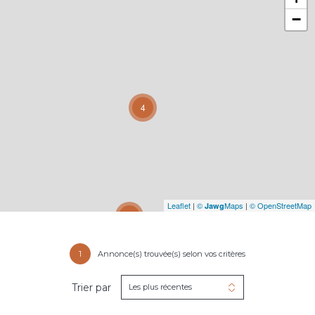
−
4
Leaflet
|
©
Maps
|
© OpenStreetMap
Jawg
31
1
Annonce(s) trouvée(s) selon vos critères
Trier par
Les plus récentes