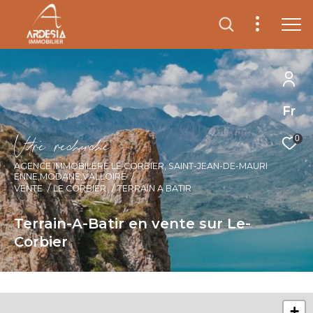
Fr
V
o
r
e
r
e
c
e
c
e
0
AGENCE IMMOBILÈRE LE CORBIER, SAINT-JEAN-DE-MAURI
ENNE,MODANE,VALLOIRE
VENTE
LE CORBIER
TERRAIN A BATIR
Terrain-A-Batir en vente sur Le-
Corbier
+