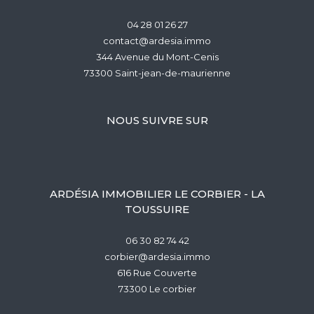
04 28 01 26 27
contact@ardesia.immo
344 Avenue du Mont-Cenis
73300
saint-jean-de-maurienne
NOUS SUIVRE SUR
ARDÉSIA IMMOBILIER LE CORBIER - LA
TOUSSUIRE
06 30 82 74 42
corbier@ardesia.immo
616 Rue Couverte
73300
le corbier