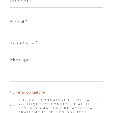
E-
mail
*
Téléphone
*
Message
*
* Champ obligatoire
J'AI PRIS CONNAISSANCE DE LA
POLITIQUE DE CONFIDENTIALITÉ ET
DES INFORMATIONS RELATIVES AU
TRAITEMENT DE MES DONNÉES