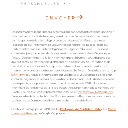
PERSONNELLES (*)*
ENVOYER
Les informations recueillies sur ce formulaire sont enregistrées dans un fichier
informatisé par La Boite Immo agissant comme Sous-traitant du traitement
pour la gestion de la clientèle/prospects de l'Agence / du Réseau qui reste
Responsable du Traitement de vos Données personnelles. La base légale du
traitement repose sur l'intérêt légitime de l'Agence / du Réseau. Elles sont
conservées jusqu'à demande de suppression et sont destinées à l'Agence / au
Réseau. Conformément à la loi « informatique et libertés », vous disposez des
droits d’accès, de rectification, d’effacement, d’opposition, de limitation et de
portabilité de vos données. Vous pouvez retirer votre consentement à tout
moment en contactant directement l’Agence / Le Réseau. Consultez le site
http
s://cnil.fr/fr
pour plus d’informations sur vos droits. Si vous estimez, après avoir
contacté l'Agence / le Réseau, que vos droits « Informatique et Libertés » ne sont
pas respectés, vous pouvez adresser une réclamation à la CNIL. Nous vous
informons de l’existence de la liste d'opposition au démarchage téléphonique «
Bloctel », sur laquelle vous pouvez vous inscrire ici :
https://www.bloctel.gouv.fr
.
Dans le cadre de la protection des Données personnelles, nous vous invitons à ne
pas inscrire de Données sensibles dans le champ de saisie libre.
Ce site est protégé par reCAPTCHA, les
Politiques de Confidentialité
et es
Condi
tions d'utilisation
de Google s'appliquent.