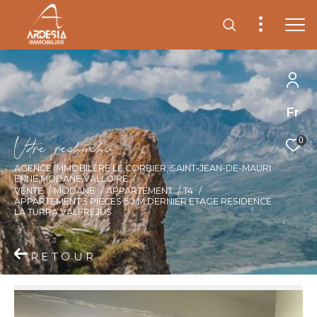
Fr
V
o
r
e
r
e
c
e
c
e
0
AGENCE IMMOBILÈRE LE CORBIER, SAINT-JEAN-DE-MAURI
ENNE,MODANE,VALLOIRE
VENTE
MODANE
APPARTEMENT
T4
APPARTEMENT 3 PIECES 50 M DERNIER ETAGE RESIDENCE
LA TURRA VALFREJUS
RETOUR