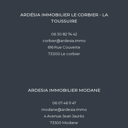
ARDÉSIA IMMOBILIER LE CORBIER - LA
TOUSSUIRE
06 30 82 74 42
corbier@ardesia.immo
616 Rue Couverte
73300
le corbier
ARDESIA IMMOBILIER MODANE
06 07 46 11 47
modane@ardesia.immo
4 Avenue Jean Jaurès
73500
modane