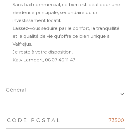
Sans bail commercial, ce bien est idéal pour une
résidence principale, secondaire ou un
investissement locatif.
Laissez-vous séduire par le confort, la tranquillité
et la qualité de vie qu’offre ce bien unique à
Valfréjus.
Je reste à votre disposition,
Katy Lambert, 06 07 46 11 47
général
TRAD_ZEPHYR_Caracteristique
TRAD_ZEPHYR_Valeurs
CODE POSTAL
73500