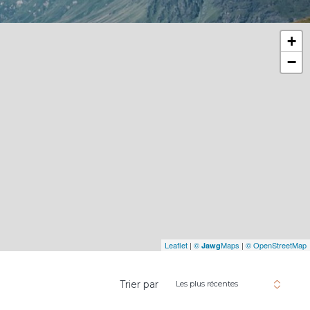
+
−
Leaflet
|
©
Maps
|
© OpenStreetMap
Jawg
4
Trier par
Les plus récentes