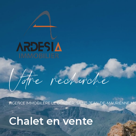
V
o
r
e
r
e
c
e
c
e
AGENCE IMMOBILÈRE LE CORBIER, SAINT-JEAN-DE-MAURIENNE,M
6
Chalet en vente