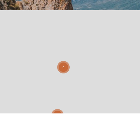
4
31
3