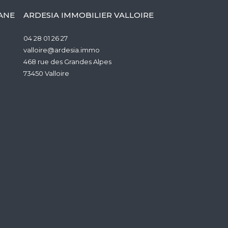
ANE
ARDESIA IMMOBILIER VALLOIRE
04 28 01 26 27
valloire@ardesia.immo
468 rue des Grandes Alpes
73450
valloire