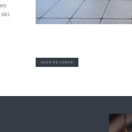
des
ski.
COUP DE COEUR