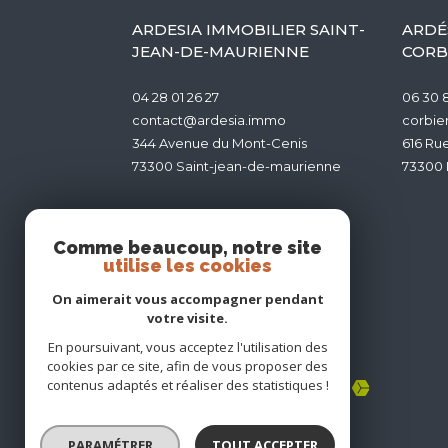
ARDESIA IMMOBILIER SAINT-
ARDÉ
JEAN-DE-MAURIENNE
CORBI
04 28 01 26 27
06 30 8
contact@ardesia.immo
corbie
344 Avenue du Mont-Cenis
616 Ru
73300
saint-jean-de-maurienne
73300
NOUS SUIVRE SUR
Comme beaucoup, notre site
utilise les cookies
On aimerait vous accompagner pendant
votre visite.
ADHÉRENTS
En poursuivant, vous acceptez l'utilisation des
cookies par ce site, afin de vous proposer des
contenus adaptés et réaliser des statistiques !
PARAMÉTRER
TOUT ACCEPTER