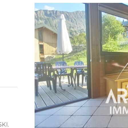
4
KI.