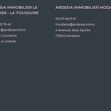
SIA IMMOBILIER LE
ARDESIA IMMOBILIER MOD
ER - LA TOUSSUIRE
06 07 46 11 47
2 74 42
modane@ardesia.immo
r@ardesia.immo
4 Avenue Jean Jaurès
e Couverte
73500
modane
le corbier