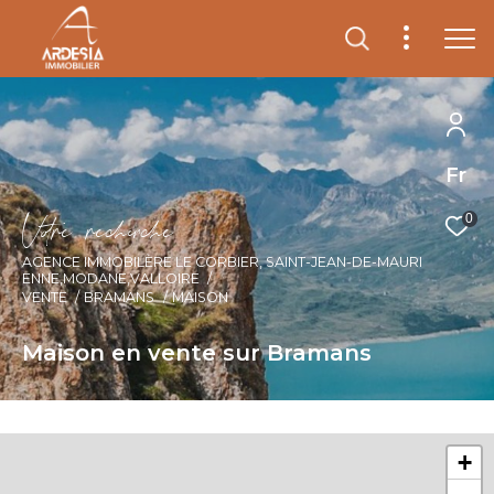
Fr
V
o
r
e
r
e
c
e
c
e
0
AGENCE IMMOBILÈRE LE CORBIER, SAINT-JEAN-DE-MAURI
ENNE,MODANE,VALLOIRE
VENTE
BRAMANS
MAISON
Maison en vente sur Bramans
+