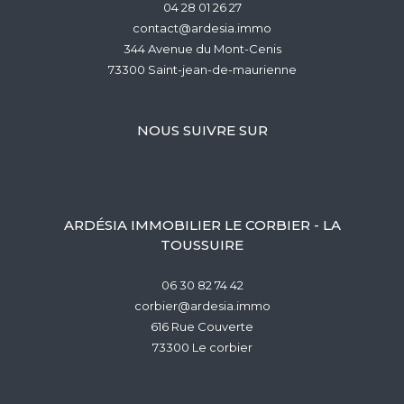
04 28 01 26 27
contact@ardesia.immo
344 Avenue du Mont-Cenis
73300
saint-jean-de-maurienne
NOUS SUIVRE SUR
ARDÉSIA IMMOBILIER LE CORBIER - LA
TOUSSUIRE
06 30 82 74 42
corbier@ardesia.immo
616 Rue Couverte
73300
le corbier