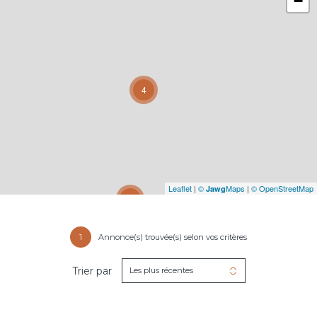
−
4
Leaflet
|
©
Maps
|
© OpenStreetMap
Jawg
31
1
Annonce(s) trouvée(s) selon vos critères
Trier par
Les plus récentes