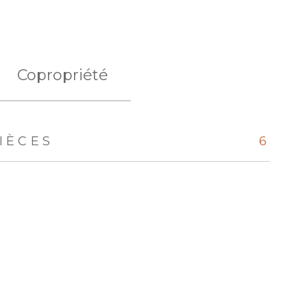
Copropriété
IÈCES
6