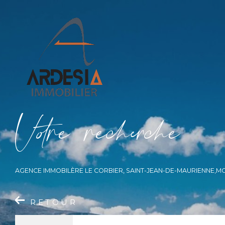
V
o
r
e
r
e
c
e
c
e
AGENCE IMMOBILÈRE LE CORBIER, SAINT-JEAN-DE-MAURIENNE,M
RETOUR