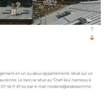
énagement en un ou deux appartements. Situé sur un
urienne. Le bien se situe au 'Chef-lieu', hameau à
 06 07 46 11 47 ou par e-mail modane@ardesia.immo