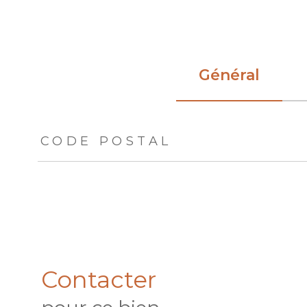
Général
TRAD_ZEPHYR_Caracteristique
TRAD_ZEPHYR_Val
CODE POSTAL
Contacter