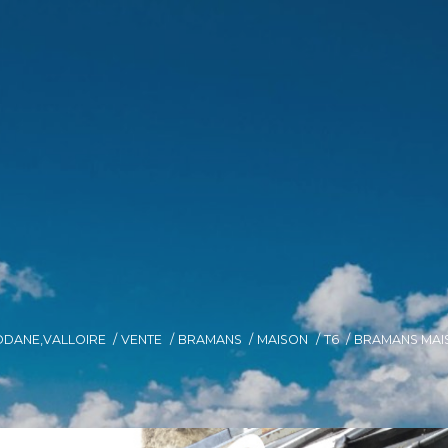
ODANE,VALLOIRE
VENTE
BRAMANS
MAISON
T6
BRAMANS MAI