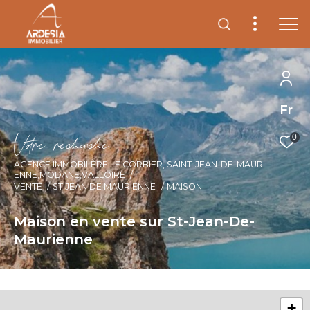
Fr
V
o
r
e
r
e
c
e
c
e
0
AGENCE IMMOBILÈRE LE CORBIER, SAINT-JEAN-DE-MAURI
ENNE,MODANE,VALLOIRE
VENTE
ST JEAN DE MAURIENNE
MAISON
Maison en vente sur St-Jean-De-
Maurienne
+