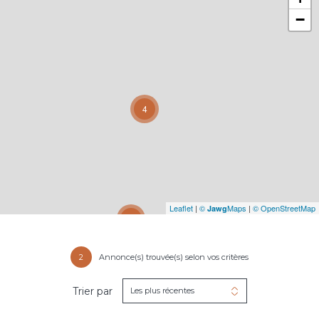
−
4
Leaflet
|
©
Maps
|
© OpenStreetMap
Jawg
31
2
Annonce(s) trouvée(s) selon vos critères
Trier par
Les plus récentes