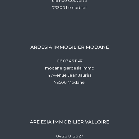
616 Rue Couverte
73300
le corbier
ARDESIA IMMOBILIER MODANE
06 07 46 11 47
modane@ardesia.immo
4 Avenue Jean Jaurès
73500
modane
ARDESIA IMMOBILIER VALLOIRE
04 28 01 26 27